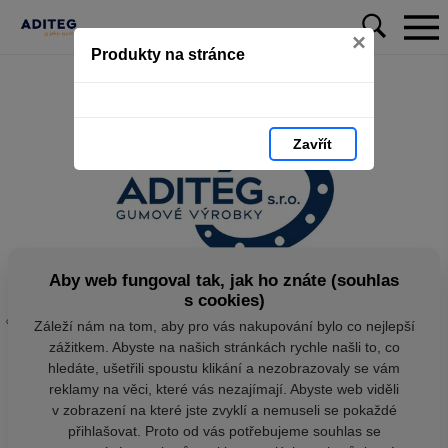
×
Produkty na stránce
Zavřít
Aby web fungoval tak, jak ho znáte (souhlas
s cookies)
Záleží nám na tom, aby pro vás nakupování bylo co nejlepší
zážitkem. Abyste na našich stránkách rychle našli to, co
hledáte, ušetřili spoustu klikání a nezobrazovaly se vám
reklamy na věci, které vás nezajímají. Abyste web viděli
v zobrazení na které jste zvyklí a nemuseli se pokaždé
přihlašovat. Proto od vás potřebujeme souhlas se