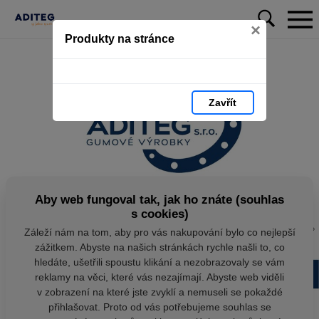
×
Produkty na stránce
Zavřít
Aby web fungoval tak, jak ho znáte (souhlas
s cookies)
Záleží nám na tom, aby pro vás nakupování bylo co nejlepší
zážitkem. Abyste na našich stránkách rychle našli to, co
hledáte, ušetřili spoustu klikání a nezobrazovaly se vám
reklamy na věci, které vás nezajímají. Abyste web viděli
v zobrazení na které jste zvyklí a nemuseli se pokaždé
přihlašovat. Proto od vás potřebujeme souhlas se