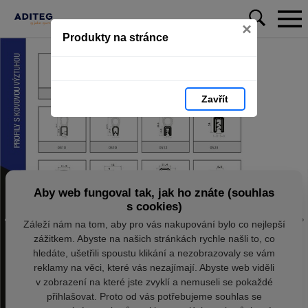
×
Produkty na stránce
Zavřít
Aby web fungoval tak, jak ho znáte (souhlas
s cookies)
Záleží nám na tom, aby pro vás nakupování bylo co nejlepší
zážitkem. Abyste na našich stránkách rychle našli to, co
hledáte, ušetřili spoustu klikání a nezobrazovaly se vám
reklamy na věci, které vás nezajímají. Abyste web viděli
v zobrazení na které jste zvyklí a nemuseli se pokaždé
přihlašovat. Proto od vás potřebujeme souhlas se