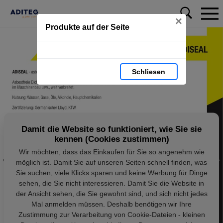
×
Produkte auf der Seite
Schliesen
Damit die Website so funktioniert, wie Sie sie
kennen (Cookies zustimmen)
Wir möchten, dass das Einkaufen für Sie so angenehm wie
möglich ist. Damit Sie auf unseren Seiten schnell finden, was
Sie suchen, viele Klicks sparen und keine Werbung für Dinge
sehen, die Sie nicht interessieren. Damit Sie die Website in
der Ansicht sehen, die Sie gewohnt sind, und sich nicht jedes
Mal anmelden müssen. Deshalb benötigen wir Ihre
Zustimmung zur Verarbeitung von Cookie-Dateien - kleinen