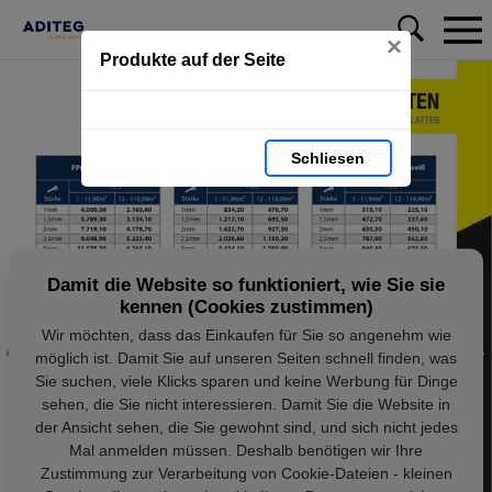
×
Produkte auf der Seite
Schliesen
Damit die Website so funktioniert, wie Sie sie
kennen (Cookies zustimmen)
Wir möchten, dass das Einkaufen für Sie so angenehm wie
möglich ist. Damit Sie auf unseren Seiten schnell finden, was
Sie suchen, viele Klicks sparen und keine Werbung für Dinge
sehen, die Sie nicht interessieren. Damit Sie die Website in
der Ansicht sehen, die Sie gewohnt sind, und sich nicht jedes
Mal anmelden müssen. Deshalb benötigen wir Ihre
Zustimmung zur Verarbeitung von Cookie-Dateien - kleinen