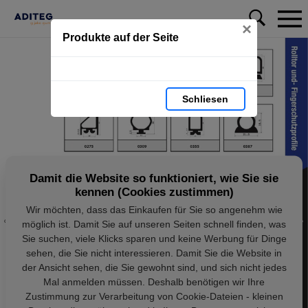
×
Produkte auf der Seite
Schliesen
Damit die Website so funktioniert, wie Sie sie
kennen (Cookies zustimmen)
Wir möchten, dass das Einkaufen für Sie so angenehm wie
möglich ist. Damit Sie auf unseren Seiten schnell finden, was
Sie suchen, viele Klicks sparen und keine Werbung für Dinge
sehen, die Sie nicht interessieren. Damit Sie die Website in
der Ansicht sehen, die Sie gewohnt sind, und sich nicht jedes
Mal anmelden müssen. Deshalb benötigen wir Ihre
Zustimmung zur Verarbeitung von Cookie-Dateien - kleinen