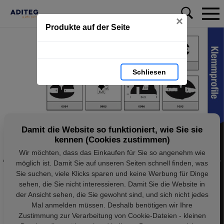
×
Produkte auf der Seite
Schliesen
Damit die Website so funktioniert, wie Sie sie
kennen (Cookies zustimmen)
Wir möchten, dass das Einkaufen für Sie so angenehm wie
möglich ist. Damit Sie auf unseren Seiten schnell finden, was
Sie suchen, viele Klicks sparen und keine Werbung für Dinge
sehen, die Sie nicht interessieren. Damit Sie die Website in
der Ansicht sehen, die Sie gewohnt sind, und sich nicht jedes
Mal anmelden müssen. Deshalb benötigen wir Ihre
Zustimmung zur Verarbeitung von Cookie-Dateien - kleinen