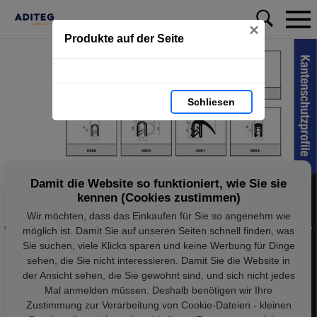
×
Produkte auf der Seite
Schliesen
Damit die Website so funktioniert, wie Sie sie
kennen (Cookies zustimmen)
Wir möchten, dass das Einkaufen für Sie so angenehm wie
möglich ist. Damit Sie auf unseren Seiten schnell finden, was
Sie suchen, viele Klicks sparen und keine Werbung für Dinge
sehen, die Sie nicht interessieren. Damit Sie die Website in
der Ansicht sehen, die Sie gewohnt sind, und sich nicht jedes
Mal anmelden müssen. Deshalb benötigen wir Ihre
Zustimmung zur Verarbeitung von Cookie-Dateien - kleinen