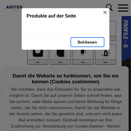
×
Produkte auf der Seite
Schliesen
Damit die Website so funktioniert, wie Sie sie
kennen (Cookies zustimmen)
Wir möchten, dass das Einkaufen für Sie so angenehm wie
möglich ist. Damit Sie auf unseren Seiten schnell finden, was
Sie suchen, viele Klicks sparen und keine Werbung für Dinge
sehen, die Sie nicht interessieren. Damit Sie die Website in
der Ansicht sehen, die Sie gewohnt sind, und sich nicht jedes
Mal anmelden müssen. Deshalb benötigen wir Ihre
Zustimmung zur Verarbeitung von Cookie-Dateien - kleinen