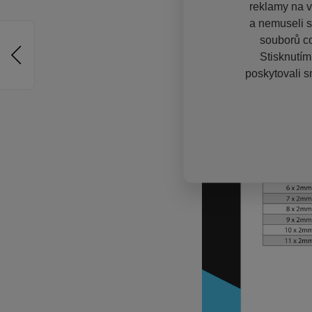
reklamy na vě
a nemuseli s
souborů co
Stisknutím
poskytovali s