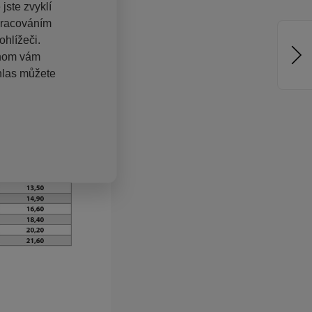
jste zvyklí
pracováním
hlížeči.
chom vám
hlas můžete