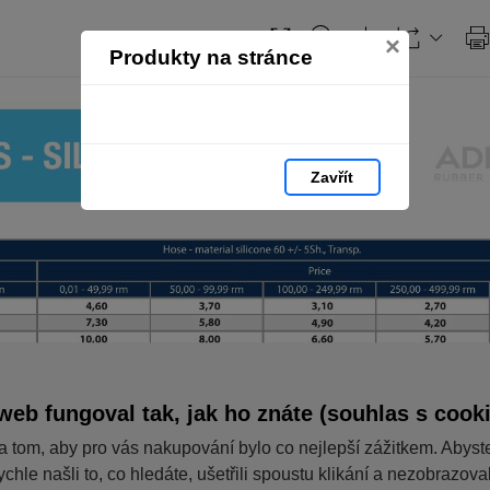
×
Produkty na stránce
Zavřít
web fungoval tak, jak ho znáte (souhlas s cook
a tom, aby pro vás nakupování bylo co nejlepší zážitkem. Abyst
ychle našli to, co hledáte, ušetřili spoustu klikání a nezobrazov