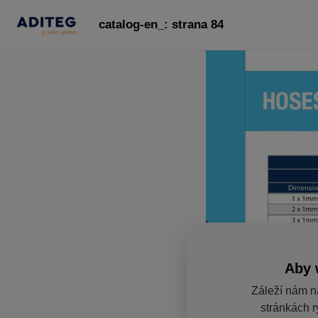
catalog-en_: strana 84
Aby 
Záleží nám n
stránkách r