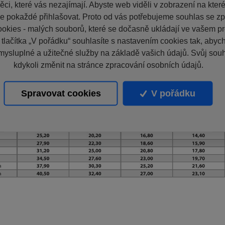
ci, které vás nezajímají. Abyste web viděli v zobrazení na které 
e pokaždé přihlašovat. Proto od vás potřebujeme souhlas se z
okies - malých souborů, které se dočasně ukládají ve vašem pro
 tlačítka „V pořádku“ souhlasíte s nastavením cookies tak, aby
mysluplné a užitečné služby na základě vašich údajů. Svůj sou
kdykoli změnit na stránce zpracování osobních údajů.
Spravovat cookies
V pořádku