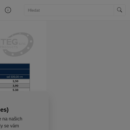
ies)
e na našich
aly se vám