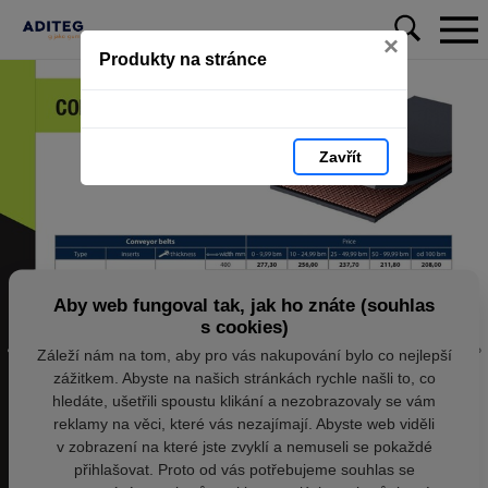
×
Produkty na stránce
Zavřít
Aby web fungoval tak, jak ho znáte (souhlas
s cookies)
Záleží nám na tom, aby pro vás nakupování bylo co nejlepší
zážitkem. Abyste na našich stránkách rychle našli to, co
hledáte, ušetřili spoustu klikání a nezobrazovaly se vám
reklamy na věci, které vás nezajímají. Abyste web viděli
v zobrazení na které jste zvyklí a nemuseli se pokaždé
přihlašovat. Proto od vás potřebujeme souhlas se