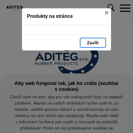
×
Produkty na stránce
Zavřít
Aby web fungoval tak, jak ho znáte (souhlas
s cookies)
Záleží nám na tom, aby pro vás nakupování bylo co nejlepší
zážitkem. Abyste na našich stránkách rychle našli to, co
hledáte, ušetřili spoustu klikání a nezobrazovaly se vám
reklamy na věci, které vás nezajímají. Abyste web viděli
v zobrazení na které jste zvyklí a nemuseli se pokaždé
přihlašovat. Proto od vás potřebujeme souhlas se