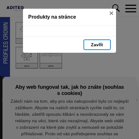
×
Produkty na stránce
Zavřít
Aby web fungoval tak, jak ho znáte (souhlas
s cookies)
Záleží nám na tom, aby pro vás nakupování bylo co nejlepší
zážitkem. Abyste na našich stránkách rychle našli to, co
hledáte, ušetřili spoustu klikání a nezobrazovaly se vám
reklamy na věci, které vás nezajímají. Abyste web viděli
v zobrazení na které jste zvyklí a nemuseli se pokaždé
přihlašovat. Proto od vás potřebujeme souhlas se