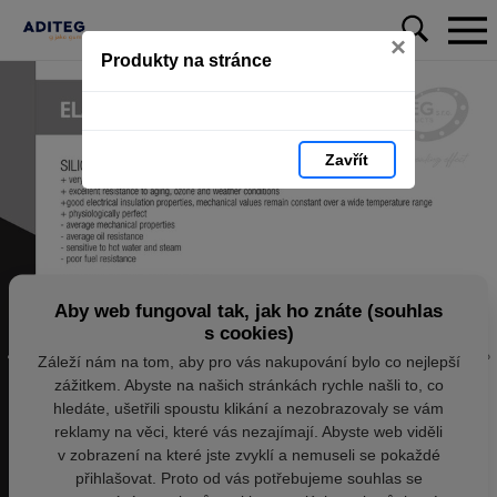
×
Produkty na stránce
Zavřít
Aby web fungoval tak, jak ho znáte (souhlas
s cookies)
Záleží nám na tom, aby pro vás nakupování bylo co nejlepší
zážitkem. Abyste na našich stránkách rychle našli to, co
hledáte, ušetřili spoustu klikání a nezobrazovaly se vám
reklamy na věci, které vás nezajímají. Abyste web viděli
v zobrazení na které jste zvyklí a nemuseli se pokaždé
přihlašovat. Proto od vás potřebujeme souhlas se