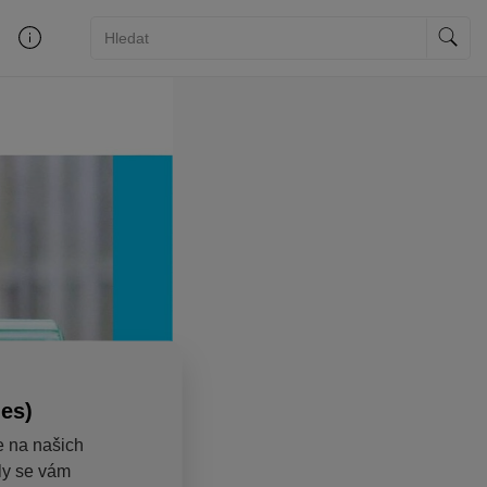
ies)
e na našich
aly se vám