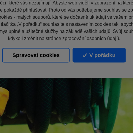
ci, které vás nezajímají. Abyste web viděli v zobrazení na které 
e pokaždé přihlašovat. Proto od vás potřebujeme souhlas se z
okies - malých souborů, které se dočasně ukládají ve vašem pro
 tlačítka „V pořádku“ souhlasíte s nastavením cookies tak, aby
mysluplné a užitečné služby na základě vašich údajů. Svůj sou
kdykoli změnit na stránce zpracování osobních údajů.
Spravovat cookies
V pořádku