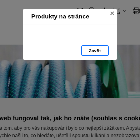
Obsah
×
Produkty na stránce
Zavřít
web fungoval tak, jak ho znáte (souhlas s cook
a tom, aby pro vás nakupování bylo co nejlepší zážitkem. Abyst
ychle našli to, co hledáte, ušetřili spoustu klikání a nezobrazov