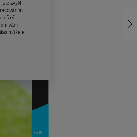
jste zvyklí
pracováním
hlížeči.
chom vám
hlas můžete