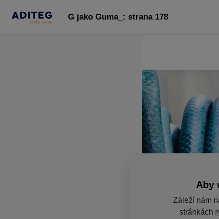
G jako Guma_: strana 178
Aby 
Záleží nám n
stránkách r