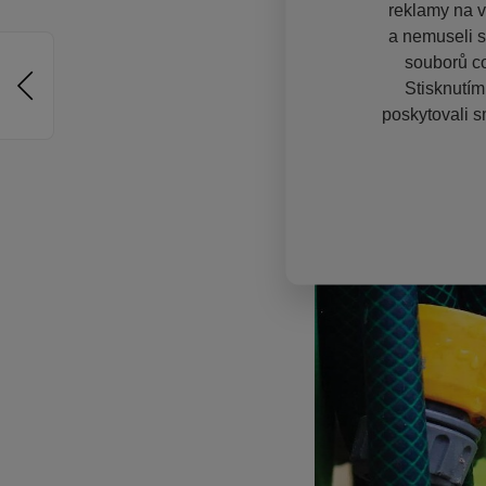
reklamy na vě
a nemuseli s
souborů co
Stisknutím
poskytovali s