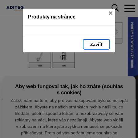
×
Produkty na stránce
Zavřít
Aby web fungoval tak, jak ho znáte (souhlas
s cookies)
Záleží nám na tom, aby pro vás nakupování bylo co nejlepší
zážitkem. Abyste na našich stránkách rychle našli to, co
hledáte, ušetřili spoustu klikání a nezobrazovaly se vám
reklamy na věci, které vás nezajímají. Abyste web viděli
v zobrazení na které jste zvyklí a nemuseli se pokaždé
přihlašovat. Proto od vás potřebujeme souhlas se