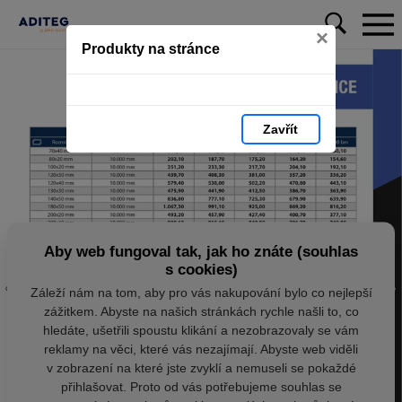
×
Produkty na stránce
Zavřít
Aby web fungoval tak, jak ho znáte (souhlas
s cookies)
Záleží nám na tom, aby pro vás nakupování bylo co nejlepší
zážitkem. Abyste na našich stránkách rychle našli to, co
hledáte, ušetřili spoustu klikání a nezobrazovaly se vám
reklamy na věci, které vás nezajímají. Abyste web viděli
v zobrazení na které jste zvyklí a nemuseli se pokaždé
přihlašovat. Proto od vás potřebujeme souhlas se