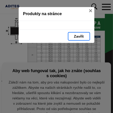
×
Produkty na stránce
Zavřít
Aby web fungoval tak, jak ho znáte (souhlas
s cookies)
Záleží nám na tom, aby pro vás nakupování bylo co nejlepší
zážitkem. Abyste na našich stránkách rychle našli to, co
hledáte, ušetřili spoustu klikání a nezobrazovaly se vám
reklamy na věci, které vás nezajímají. Abyste web viděli
v zobrazení na které jste zvyklí a nemuseli se pokaždé
přihlašovat. Proto od vás potřebujeme souhlas se