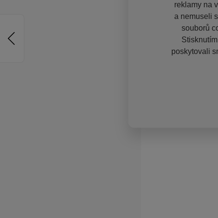
reklamy na vě
a nemuseli s
souborů co
Stisknutím
poskytovali s