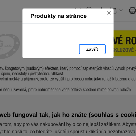
Obsah
×
Produkty na stránce
Zavřít
web fungoval tak, jak ho znáte (souhlas s cook
a tom, aby pro vás nakupování bylo co nejlepší zážitkem. Abyst
ychle našli to, co hledáte, ušetřili spoustu klikání a nezobrazov