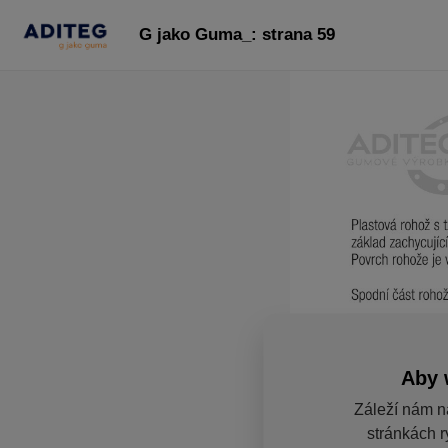
G jako Guma_: strana 59
Aby 
Záleží nám n
stránkách r