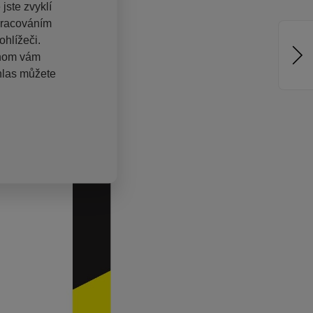
jste zvyklí
pracováním
hlížeči.
chom vám
hlas můžete