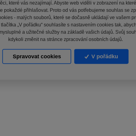
ci, které vás nezajímají. Abyste web viděli v zobrazení na které 
e pokaždé přihlašovat. Proto od vás potřebujeme souhlas se z
okies - malých souborů, které se dočasně ukládají ve vašem pro
 tlačítka „V pořádku“ souhlasíte s nastavením cookies tak, aby
mysluplné a užitečné služby na základě vašich údajů. Svůj sou
kdykoli změnit na stránce zpracování osobních údajů.
Spravovat cookies
V pořádku