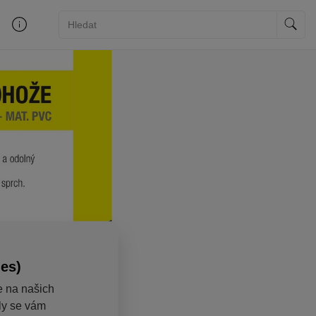
ies)
e na našich
aly se vám