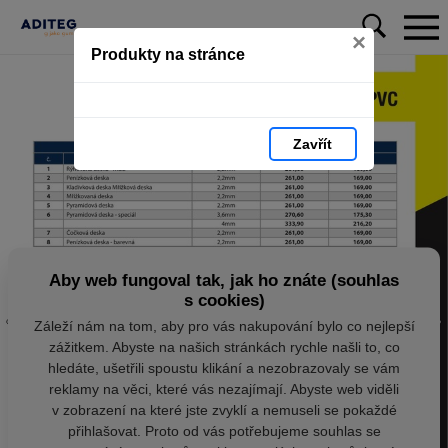
×
Produkty na stránce
Zavřít
Aby web fungoval tak, jak ho znáte (souhlas
s cookies)
Záleží nám na tom, aby pro vás nakupování bylo co nejlepší
zážitkem. Abyste na našich stránkách rychle našli to, co
hledáte, ušetřili spoustu klikání a nezobrazovaly se vám
reklamy na věci, které vás nezajímají. Abyste web viděli
v zobrazení na které jste zvyklí a nemuseli se pokaždé
přihlašovat. Proto od vás potřebujeme souhlas se