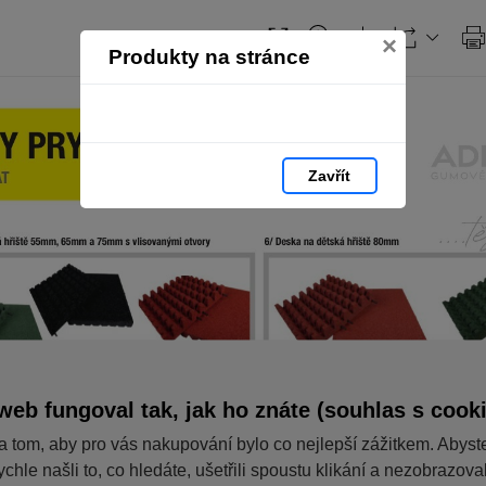
Obsah
×
Produkty na stránce
Zavřít
web fungoval tak, jak ho znáte (souhlas s cook
a tom, aby pro vás nakupování bylo co nejlepší zážitkem. Abyst
ychle našli to, co hledáte, ušetřili spoustu klikání a nezobrazov