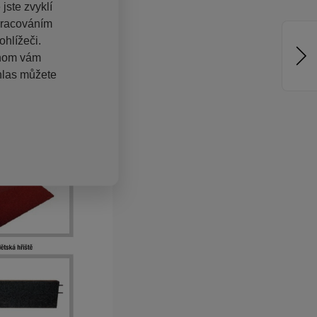
jste zvyklí
pracováním
hlížeči.
chom vám
hlas můžete