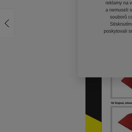
reklamy na vě
a nemuseli s
souborů co
Stisknutím
poskytovali s