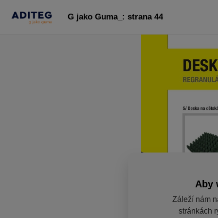
G jako Guma_: strana 44
Aby 
Záleží nám n
stránkách r