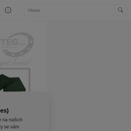
ies)
e na našich
aly se vám