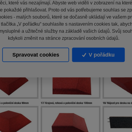
ci, které vás nezajímají. Abyste web viděli v zobrazení na které 
e pokaždé přihlašovat. Proto od vás potřebujeme souhlas se z
okies - malých souborů, které se dočasně ukládají ve vašem pro
 tlačítka „V pořádku“ souhlasíte s nastavením cookies tak, aby
mysluplné a užitečné služby na základě vašich údajů. Svůj sou
kdykoli změnit na stránce zpracování osobních údajů.
Spravovat cookies
V pořádku