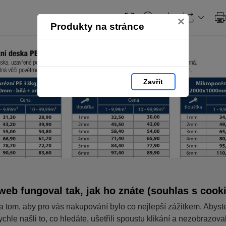
Obsah
×
Produkty na stránce
Zavřít
web fungoval tak, jak ho znáte (souhlas s cook
a tom, aby pro vás nakupování bylo co nejlepší zážitkem. Abyst
ychle našli to, co hledáte, ušetřili spoustu klikání a nezobrazov