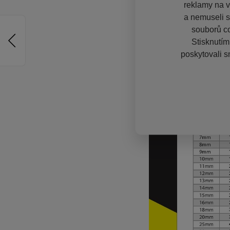
reklamy na vě
a nemuseli s
souborů co
Stisknutím
poskytovali s