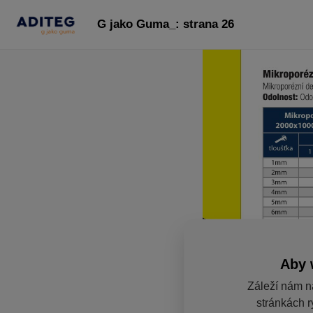
G jako Guma_: strana 26
Aby 
Záleží nám n
stránkách r