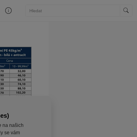
ies)
e na našich
aly se vám