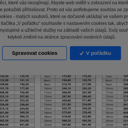
ci, které vás nezajímají. Abyste web viděli v zobrazení na které 
e pokaždé přihlašovat. Proto od vás potřebujeme souhlas se z
okies - malých souborů, které se dočasně ukládají ve vašem pro
 tlačítka „V pořádku“ souhlasíte s nastavením cookies tak, aby
mysluplné a užitečné služby na základě vašich údajů. Svůj sou
kdykoli změnit na stránce zpracování osobních údajů.
Spravovat cookies
V pořádku