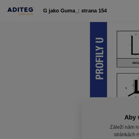
G jako Guma_: strana 154
Aby 
Záleží nám n
stránkách r