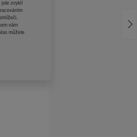
jste zvyklí
pracováním
hlížeči.
chom vám
hlas můžete