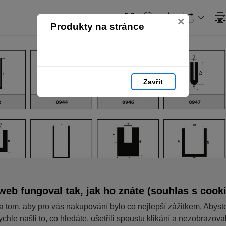
Obsah
×
Produkty na stránce
Zavřít
web fungoval tak, jak ho znáte (souhlas s cook
a tom, aby pro vás nakupování bylo co nejlepší zážitkem. Abyst
ychle našli to, co hledáte, ušetřili spoustu klikání a nezobrazov