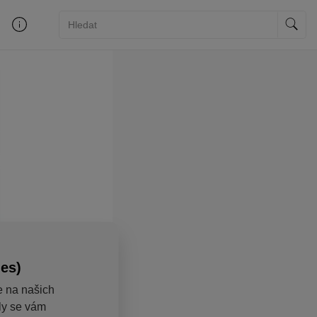
ies)
e na našich
aly se vám