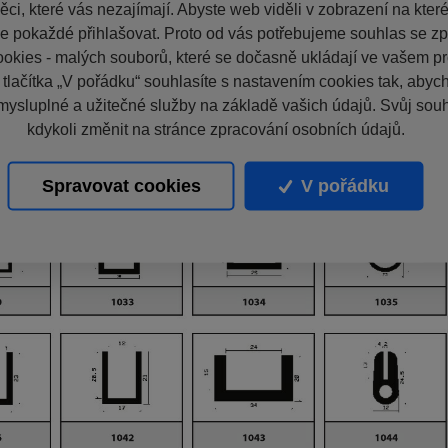
ci, které vás nezajímají. Abyste web viděli v zobrazení na které 
e pokaždé přihlašovat. Proto od vás potřebujeme souhlas se z
okies - malých souborů, které se dočasně ukládají ve vašem pro
 tlačítka „V pořádku“ souhlasíte s nastavením cookies tak, aby
mysluplné a užitečné služby na základě vašich údajů. Svůj sou
kdykoli změnit na stránce zpracování osobních údajů.
Spravovat cookies
V pořádku