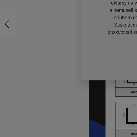
reklamy na vě
a nemuseli s
souborů co
Stisknutím
poskytovali s