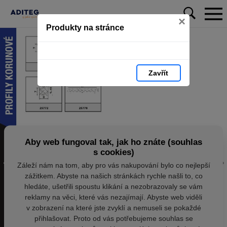
×
Produkty na stránce
Zavřít
Aby web fungoval tak, jak ho znáte (souhlas
s cookies)
Záleží nám na tom, aby pro vás nakupování bylo co nejlepší
zážitkem. Abyste na našich stránkách rychle našli to, co
hledáte, ušetřili spoustu klikání a nezobrazovaly se vám
reklamy na věci, které vás nezajímají. Abyste web viděli
v zobrazení na které jste zvyklí a nemuseli se pokaždé
přihlašovat. Proto od vás potřebujeme souhlas se