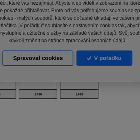
ci, které vás nezajímají. Abyste web viděli v zobrazení na které 
e pokaždé přihlašovat. Proto od vás potřebujeme souhlas se z
okies - malých souborů, které se dočasně ukládají ve vašem pro
 tlačítka „V pořádku“ souhlasíte s nastavením cookies tak, aby
mysluplné a užitečné služby na základě vašich údajů. Svůj sou
kdykoli změnit na stránce zpracování osobních údajů.
Spravovat cookies
V pořádku