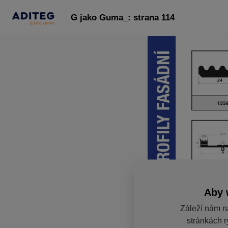
G jako Guma_: strana 114
Aby 
Záleží nám n
stránkách r