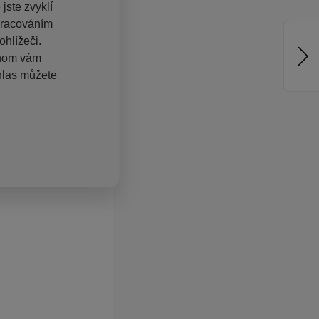
jste zvyklí
pracováním
hlížeči.
chom vám
hlas můžete