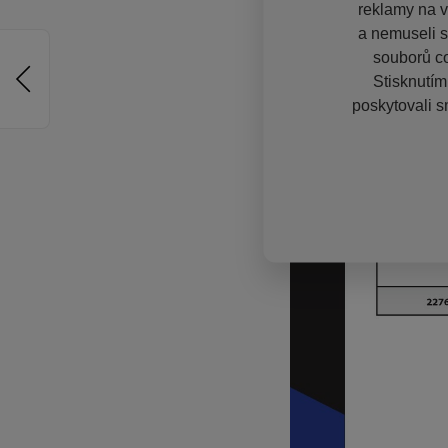
reklamy na vě
a nemuseli s
souborů co
Stisknutím
poskytovali s