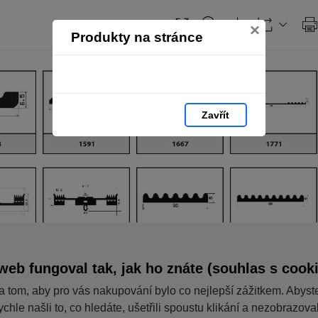
Obsah
×
Produkty na stránce
Zavřít
web fungoval tak, jak ho znáte (souhlas s cook
a tom, aby pro vás nakupování bylo co nejlepší zážitkem. Abyst
ychle našli to, co hledáte, ušetřili spoustu klikání a nezobrazov