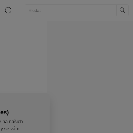
ies)
e na našich
aly se vám