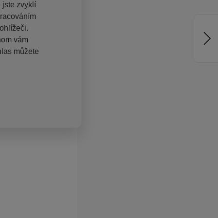
jste zvyklí
pracováním
hlížeči.
chom vám
hlas můžete