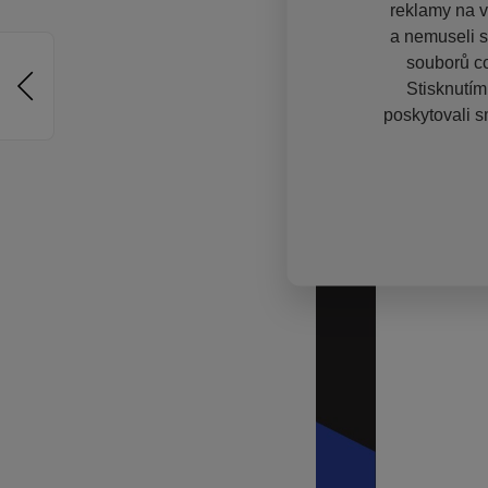
reklamy na vě
a nemuseli s
souborů co
Stisknutím
poskytovali s