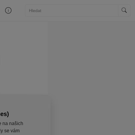
ies)
e na našich
aly se vám