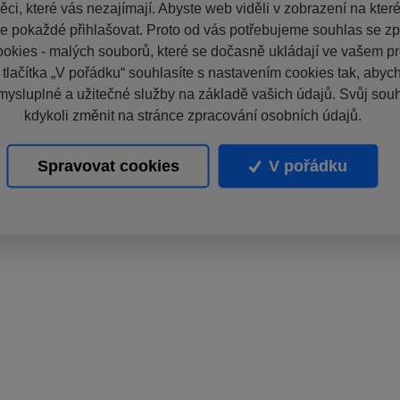
ci, které vás nezajímají. Abyste web viděli v zobrazení na které 
e pokaždé přihlašovat. Proto od vás potřebujeme souhlas se z
okies - malých souborů, které se dočasně ukládají ve vašem pro
 tlačítka „V pořádku“ souhlasíte s nastavením cookies tak, aby
mysluplné a užitečné služby na základě vašich údajů. Svůj sou
kdykoli změnit na stránce zpracování osobních údajů.
Spravovat cookies
V pořádku