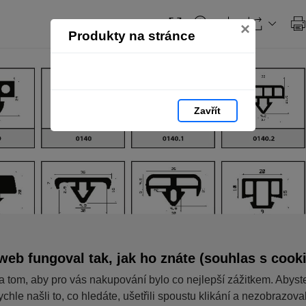
Obsah
×
Produkty na stránce
Zavřít
web fungoval tak, jak ho znáte (souhlas s cook
a tom, aby pro vás nakupování bylo co nejlepší zážitkem. Abyst
ychle našli to, co hledáte, ušetřili spoustu klikání a nezobrazov