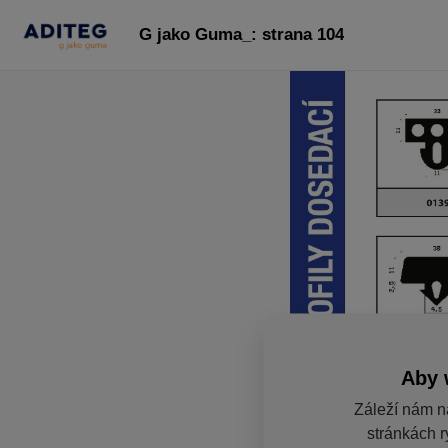
G jako Guma_: strana 104
Aby 
Záleží nám n
stránkách r